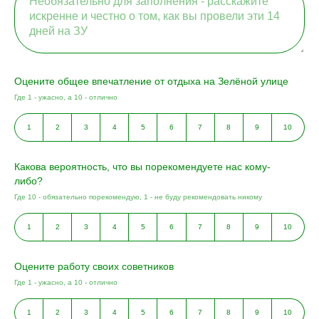
Оцените общее впечатление от отдыха на Зелёной улице
Где 1 - ужасно, а 10 - отлично
1
2
3
4
5
6
7
8
9
10
Какова вероятность, что вы порекомендуете нас кому-
либо?
Где 10 - обязательно порекомендую, 1 - не буду рекомендовать никому
1
2
3
4
5
6
7
8
9
10
Оцените работу своих советников
Где 1 - ужасно, а 10 - отлично
1
2
3
4
5
6
7
8
9
10