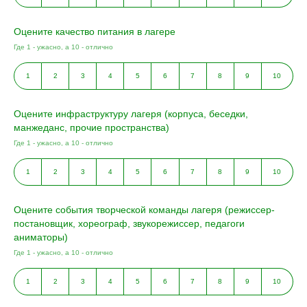
Оцените качество питания в лагере
Где 1 - ужасно, а 10 - отлично
1
2
3
4
5
6
7
8
9
10
Оцените инфраструктуру лагеря (корпуса, беседки,
манжеданс, прочие пространства)
Где 1 - ужасно, а 10 - отлично
1
2
3
4
5
6
7
8
9
10
Оцените события творческой команды лагеря (режиссер-
постановщик, хореограф, звукорежиссер, педагоги
аниматоры)
Где 1 - ужасно, а 10 - отлично
1
2
3
4
5
6
7
8
9
10