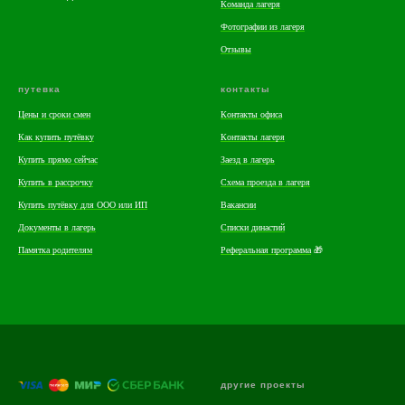
Команда лагеря
Фотографии из лагеря
Отзывы
путевка
контакты
Цены и сроки смен
Контакты офиса
Как купить путёвку
Контакты лагеря
Купить прямо сейчас
Заезд в лагерь
Купить в рассрочку
Схема проезда в лагеря
Купить путёвку для ООО или ИП
Вакансии
Документы в лагерь
Списки династий
Памятка родителям
Реферальная программа
🎁
другие проекты