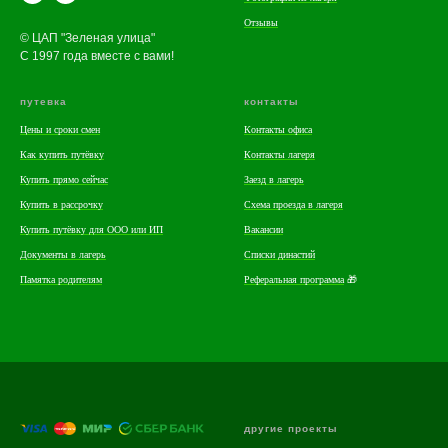
Отзывы
© ЦАП "Зеленая улица"
С 1997 года вместе с вами!
путевка
контакты
Цены и сроки смен
Контакты офиса
Как купить путёвку
Контакты лагеря
Купить прямо сейчас
Заезд в лагерь
Купить в рассрочку
Схема проезда в лагеря
Купить путёвку для ООО или ИП
Вакансии
Документы в лагерь
Списки династий
Памятка родителям
Реферальная программа
🎁
другие проекты