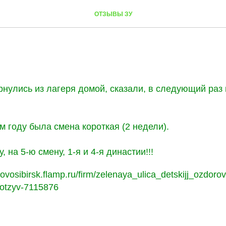
ОТЗЫВЫ ЗУ
рнулись из лагеря домой, сказали, в следующий раз
м году была смена короткая (2 недели).
, на 5-ю смену, 1-я и 4-я династии!!!
ovosibirsk.flamp.ru/firm/zelenaya_ulica_detskijj_ozdorovi
otzyv-7115876