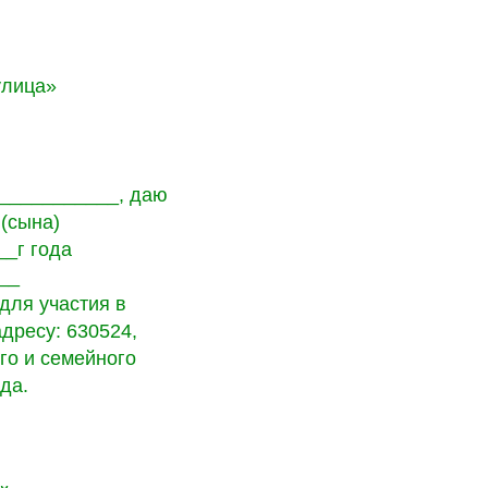
улица»
___________, даю
(сына)
_г года
__
ля участия в
дресу: 630524,
го и семейного
да.