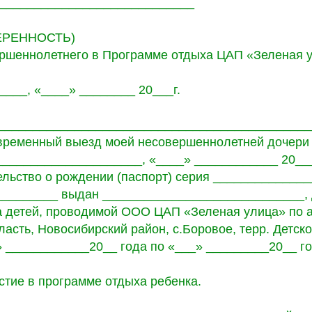
_____________________________
ЕРЕННОСТЬ)
ершеннолетнего в Программе отдыха ЦАП «Зеленая 
____, «____» ________ 20___г.
______________________________________________
 временный выезд моей несовершеннолетней дочери 
____________________, «____» ____________ 20___
ельство о рождении (паспорт) серия ______________
_______ выдан _____________________________, д
 детей, проводимой ООО ЦАП «Зеленая улица» по а
асть, Новосибирский район, с.Боровое, терр. Детско
» ____________20__ года по «___» _________20__ го
стие в программе отдыха ребенка.