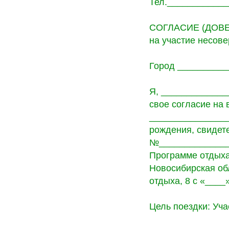
Тел.___________
СОГЛАСИЕ (ДОВ
на участие несов
Город __________
Я, ____________
свое согласие на
________________
рождения, свидет
№_______________
Программе отдыха
Новосибирская обл
отдыха, 8 с «____
Цель поездки: Уча