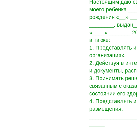
Настоящим даю св
моего ребенка __
рождения «__» __
________, выдан
«____» _______ 20
а также:
1. Представлять и
организациях.
2. Действуя в инт
и документы, расп
3. Принимать реш
связанным с оказ
состоянии его здо
4. Представлять 
размещения.
_______________
_____