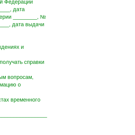
ой Федерации
___, дата
серии ________, №
___, дата выдачи
ждениях и
 получать справки
ым вопросам,
рмацию о
стах временного
________________