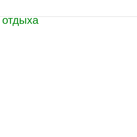
е
 отдыха