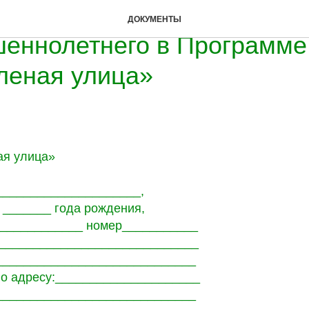
 (доверенность) на участи
ДОКУМЕНТЫ
еннолетнего в Программе
леная улица»
я улица»
_____________________,
 _______ года рождения,
_____________ номер___________
_____________________________
_____________________________
по адресу:_____________________
_____________________________