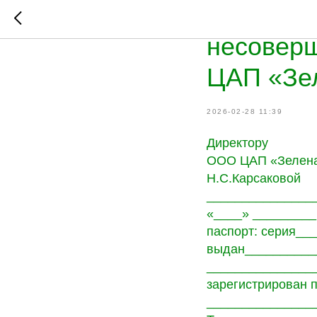
Согласие
несоверш
ЦАП «Зе
2026-02-28 11:39
Директору
ООО ЦАП «Зелена
Н.С.Карсаковой
_______________
«____» _________
паспорт: серия__
выдан__________
_______________
зарегистрирован 
_______________