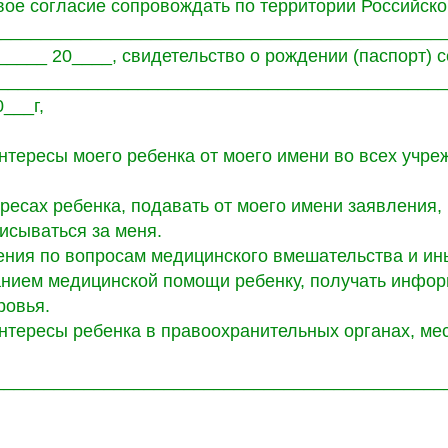
ое согласие сопровождать по территории Российск
______________________________________________
_____ 20____, свидетельство о рождении (паспорт) 
______________________________________________
___г,
нтересы моего ребенка от моего имени во всех учре
ересах ребенка, подавать от моего имени заявления,
исываться за меня.
ения по вопросам медицинского вмешательства и ин
анием медицинской помощи ребенку, получать инфо
ровья.
интересы ребенка в правоохранительных органах, ме
_____________________________________________