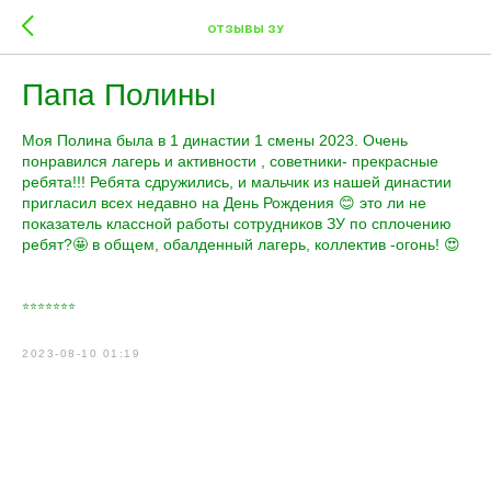
ОТЗЫВЫ ЗУ
Папа Полины
Моя Полина была в 1 династии 1 смены 2023. Очень
понравился лагерь и активности , советники- прекрасные
ребята!!! Ребята сдружились, и мальчик из нашей династии
пригласил всех недавно на День Рождения 😊 это ли не
показатель классной работы сотрудников ЗУ по сплочению
ребят?🤩 в общем, обалденный лагерь, коллектив -огонь! 😍
⭐️⭐️⭐️⭐️⭐️⭐️⭐️
2023-08-10 01:19