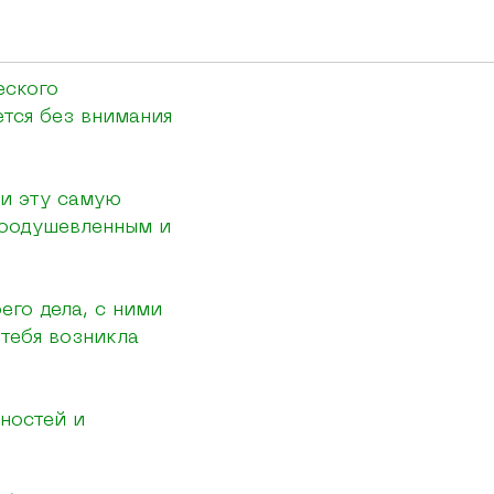
еского
ется без внимания
ии эту самую
воодушевленным и
его дела, с ними
 тебя возникла
дностей и