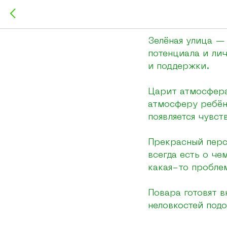
Ксения 
Зелёная улица — 
потенциала и лич
и поддержки.
Царит атмосфера
атмосферу ребён
появляется чувст
Прекрасный персо
всегда есть о че
какая-то пробле
Повара готовят в
неловкостей подо