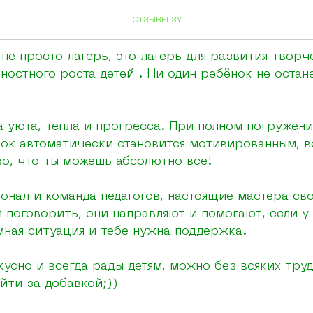
Денишкина
ОТЗЫВЫ ЗУ
не просто лагерь, это лагерь для развития творч
ностного роста детей . Ни один ребёнок не остан
 уюта, тепла и прогресса. При полном погружен
ок автоматически становится мотивированным, 
во, что ты можешь абсолютно все!
нал и команда педагогов, настоящие мастера сво
м поговорить, они направляют и помогают, если у
мная ситуация и тебе нужна поддержка.
кусно и всегда рады детям, можно без всяких тру
йти за добавкой;))