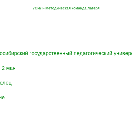
 Карсакова
7СИЛ - Методическая команда лагеря
осибирский государственный педагогический универс
:
2 мая
елец
ие