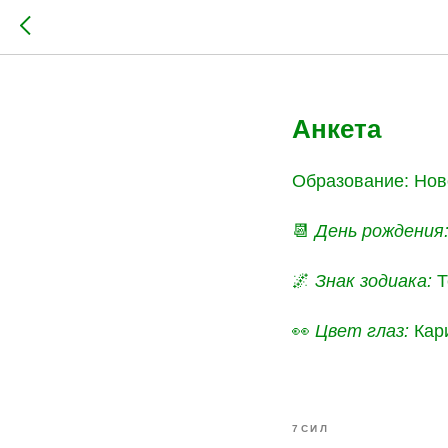
Наталья
Анкета
Образование: Нов
📆
День рождения
🌌
Знак зодиака:
Т
👀
Цвет глаз:
Кар
7СИЛ