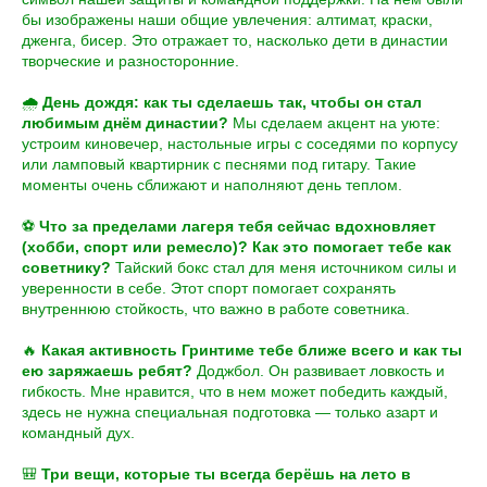
бы изображены наши общие увлечения: алтимат, краски,
дженга, бисер. Это отражает то, насколько дети в династии
творческие и разносторонние.
🌧
День дождя: как ты сделаешь так, чтобы он стал
любимым днём династии?
Мы сделаем акцент на уюте:
устроим киновечер, настольные игры с соседями по корпусу
или ламповый квартирник с песнями под гитару. Такие
моменты очень сближают и наполняют день теплом.
⚽
Что за пределами лагеря тебя сейчас вдохновляет
(хобби, спорт или ремесло)? Как это помогает тебе как
советнику?
Тайский бокс стал для меня источником силы и
уверенности в себе. Этот спорт помогает сохранять
внутреннюю стойкость, что важно в работе советника.
🔥
Какая активность Гринтиме тебе ближе всего и как ты
ею заряжаешь ребят?
Доджбол. Он развивает ловкость и
гибкость. Мне нравится, что в нем может победить каждый,
здесь не нужна специальная подготовка — только азарт и
командный дух.
🎒
Три вещи, которые ты всегда берёшь на лето в