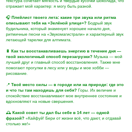
текстура сочетает мягкость и твердые кусочки шоколада, что
отражает мой характер: я могу быть разной.
🎧
Плейлист твоего лета: какие три звука или ритма
описывают тебя на «Зелёной улице»?
Бодрый звук
будильника, который знаменует хорошее начало дня,
ритмичные песни на «Звукомагистрали» и характерный звук
летающей тарелки для алтимата.
🔋
Как ты восстанавливаешь энергию в течение дня —
твой экологичный способ перезагрузки?
Музыка — мой
лучший друг и главный способ восстановления. Также мне
помогают прогулки в лесу или у воды и мое хобби —
рисование.
📍
Твоё место силы — в городе или на природе: где это
и что ты там находишь для себя?
Горы. Их величие и
спокойствие восстанавливают мое внутреннее состояние и
вдохновляют на новые свершения.
🕰
Какой совет ты дал бы себе в 14 лет — одной
фразой?
«Кайфуй! Бери от жизни всё, что дают, и отдавай
столько же!»