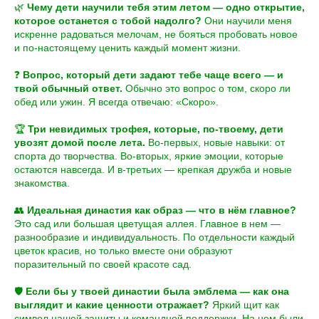
🌿
Чему дети научили тебя этим летом — одно открытие,
которое останется с тобой надолго?
Они научили меня
искренне радоваться мелочам, не бояться пробовать новое
и по-настоящему ценить каждый момент жизни.
❓
Вопрос, который дети задают тебе чаще всего — и
твой обычный ответ.
Обычно это вопрос о том, скоро ли
обед или ужин. Я всегда отвечаю: «Скоро».
🏆
Три невидимых трофея, которые, по-твоему, дети
увозят домой после лета.
Во-первых, новые навыки: от
спорта до творчества. Во-вторых, яркие эмоции, которые
остаются навсегда. И в-третьих — крепкая дружба и новые
знакомства.
👥
Идеальная династия как образ — что в нём главное?
Это сад или большая цветущая аллея. Главное в нем —
разнообразие и индивидуальность. По отдельности каждый
цветок красив, но только вместе они образуют
поразительный по своей красоте сад.
🛡
Если бы у твоей династии была эмблема — как она
выглядит и какие ценности отражает?
Яркий щит как
символ нашей защиты и командной поддержки. На нем были